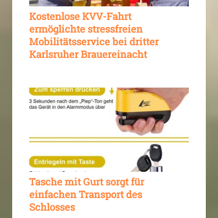
Kostenlose KVV-Fahrt
ermöglichte stressfreien
Mobilitätsservice bei dritter
Karlsruher Brauereinacht
Tasche mit Gurt sorgt für
einfachen Transport des
Schlosses