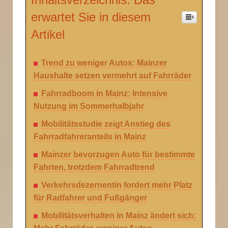
erwartet Sie in diesem
Artikel
Trend zu weniger Autos: Mainzer
Haushalte setzen vermehrt auf Fahrräder
Fahrradboom in Mainz: Intensive
Nutzung im Sommerhalbjahr
Mobilitätsstudie zeigt Anstieg des
Fahrradfahreranteils in Mainz
Mainzer bevorzugen Auto für bestimmte
Fahrten, trotzdem Fahrradtrend
Verkehrsdezernentin fordert mehr Platz
für Radfahrer und Fußgänger
Mobilitätsverhalten in Mainz ändert sich: