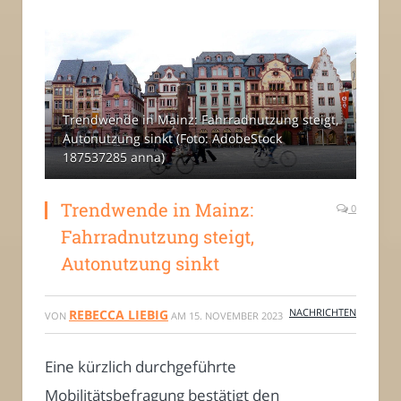
Trendwende in Mainz: Fahrradnutzung steigt,
Autonutzung sinkt (Foto: AdobeStock
187537285 anna)
Trendwende in Mainz:
0
Fahrradnutzung steigt,
Autonutzung sinkt
NACHRICHTEN
REBECCA LIEBIG
VON
AM
15. NOVEMBER 2023
Eine kürzlich durchgeführte
Mobilitätsbefragung bestätigt den