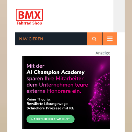
NAVIGIEREN
bmxfahrradshop.de