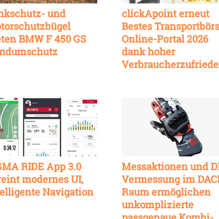
nkschutz- und
clickApoint erneut
torschutzbügel
Bestes Transportbör
eten BMW F 450 GS
Online-Portal 2026
ndumschutz
dank hoher
Verbraucherzufriede
GMA RIDE App 3.0
Messaktionen und D
reint modernes UI,
Vermessung im DAC
telligente Navigation
Raum ermöglichen
unkomplizierte
passgenaue Kombi-