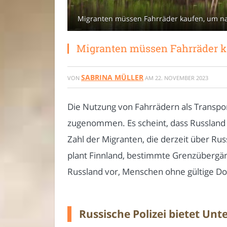
Migranten müssen Fahrräder kaufen, um na
Migranten müssen Fahrräder k
SABRINA MÜLLER
VON
AM
22. NOVEMBER 2023
Die Nutzung von Fahrrädern als Transport
zugenommen. Es scheint, dass Russland d
Zahl der Migranten, die derzeit über Rus
plant Finnland, bestimmte Grenzübergäng
Russland vor, Menschen ohne gültige Dok
Russische Polizei bietet Un