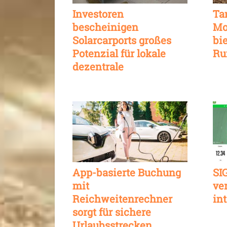
Investoren
Ta
bescheinigen
Mo
Solarcarports großes
bi
Potenzial für lokale
Ru
dezentrale
Energieversorgung
App-basierte Buchung
SI
mit
ve
Reichweitenrechner
in
sorgt für sichere
Urlaubsstrecken