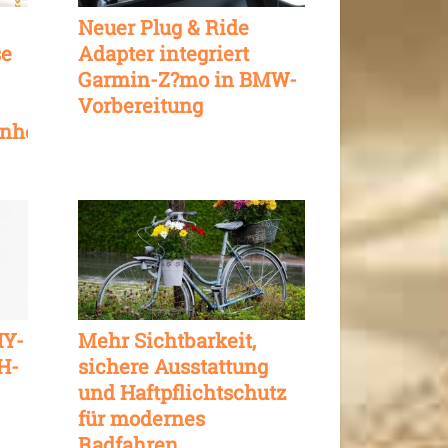
Neuer Plug & Ride
se
Adapter integriert
Garmin-Z?mo in BMW-
Vorbereitung
nheit
IY-
Mehr Sichtbarkeit,
H-
sichere Ausstattung
und Haftpflichtschutz
für modernes
Radfahren