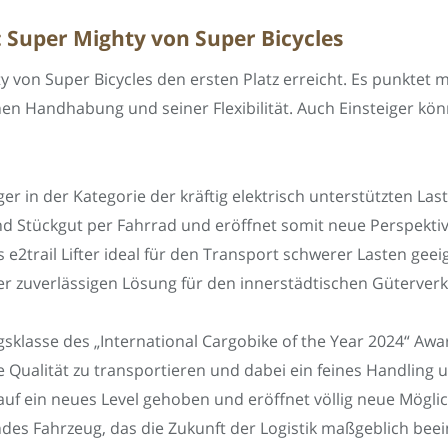
e: Super Mighty von Super Bicycles
y von Super Bicycles den ersten Platz erreicht. Es punktet m
fachen Handhabung und seiner Flexibilität. Auch Einsteiger k
ieger in der Kategorie der kräftig elektrisch unterstützten L
d Stückgut per Fahrrad und eröffnet somit neue Perspektive
 e2trail Lifter ideal für den Transport schwerer Lasten geei
er zuverlässigen Lösung für den innerstädtischen Güterver
klasse des „International Cargobike of the Year 2024“ Awar
 Qualität zu transportieren und dabei ein feines Handling un
auf ein neues Level gehoben und eröffnet völlig neue Mögli
s Fahrzeug, das die Zukunft der Logistik maßgeblich beein