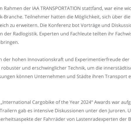
 im Rahmen der IAA TRANSPORTATION stattfand, war eine wic
ik-Branche. Teilnehmer hatten die Möglichkeit, sich über d
reich zu erweitern. Die Konferenz bot Vorträge und Diskus
in der Radlogistik. Experten und Fachleute teilten ihr Fach
ubringen.
 der hohen Innovationskraft und Experimentierfreude der 
r, robuster und erschwinglicher Technik, um die innerstädti
ösungen können Unternehmen und Städte ihren Transport effi
„International Cargobike of the Year 2024“ Awards war auf
 Trailern gab es intensive Diskussionen unter den Juroren. 
herheitsaspekte der Fahrräder von Lastenradexperten der 