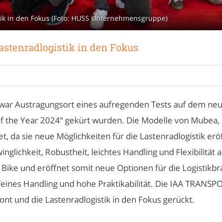
ik in den Fokus (Foto: HUSS Unternehmensgruppe)
tenradlogistik in den Fokus
r Austragungsort eines aufregenden Tests auf dem neue
f the Year 2024“ gekürt wurden. Die Modelle von Mubea, S
t, da sie neue Möglichkeiten für die Lastenradlogistik er
nglichkeit, Robustheit, leichtes Handling und Flexibilität 
 Bike und eröffnet somit neue Optionen für die Logistik
n feines Handling und hohe Praktikabilität. Die IAA TRAN
nt und die Lastenradlogistik in den Fokus gerückt.