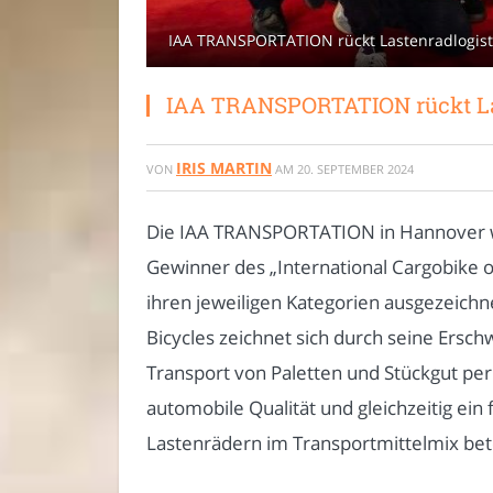
IAA TRANSPORTATION rückt Lastenradlogist
IAA TRANSPORTATION rückt Las
IRIS MARTIN
VON
AM
20. SEPTEMBER 2024
Die IAA TRANSPORTATION in Hannover wa
Gewinner des „International Cargobike o
ihren jeweiligen Kategorien ausgezeichne
Bicycles zeichnet sich durch seine Erschwi
Transport von Paletten und Stückgut per
automobile Qualität und gleichzeitig ei
Lastenrädern im Transportmittelmix beto