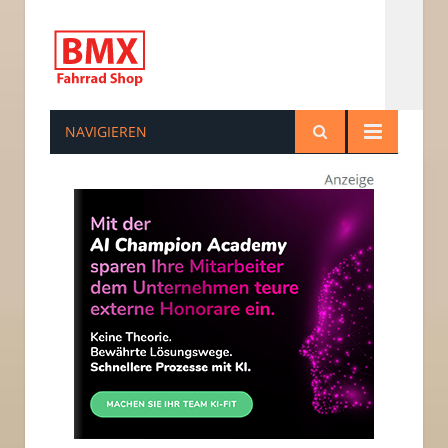
NAVIGIEREN
bmxfahrradshop.de